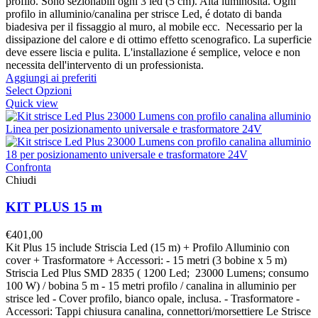
profilo. Sono sezionabili ogni 3 led (5 cm). Alta luminositá. Ogni
profilo in alluminio/canalina per strisce Led, é dotato di banda
biadesiva per il fissaggio al muro, al mobile ecc. Necessario per la
dissipazione del calore e di ottimo effetto scenografico. La superficie
deve essere liscia e pulita. L'installazione é semplice, veloce e non
necessita dell'intervento di un professionista.
Aggiungi ai preferiti
Select Opzioni
Quick view
Confronta
Chiudi
KIT PLUS 15 m
€
401,00
Kit Plus 15 include Striscia Led (15 m) + Profilo Alluminio con
cover + Trasformatore + Accessori: - 15 metri (3 bobine x 5 m)
Striscia Led Plus SMD 2835 ( 1200 Led; 23000 Lumens; consumo
100 W) / bobina 5 m - 15 metri profilo / canalina in alluminio per
strisce led - Cover profilo, bianco opale, inclusa. - Trasformatore -
Accessori: Tappi chiusura canalina, connettori/morsettiere Le Strisce