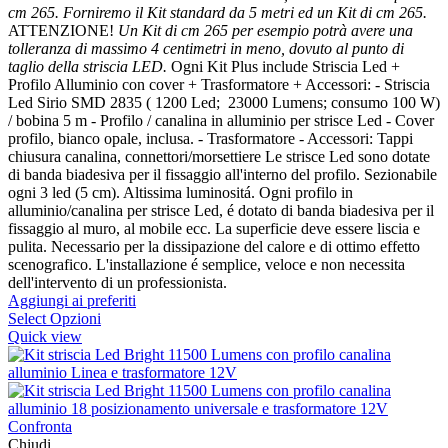
cm 265.
Forniremo il Kit standard da 5 metri ed un Kit di cm 265.
ATTENZIONE!
Un Kit di cm 265 per esempio potrà avere una
tolleranza di massimo 4 centimetri in meno, dovuto al punto di
taglio della striscia LED.
Ogni Kit Plus include Striscia Led +
Profilo Alluminio con cover + Trasformatore + Accessori: - Striscia
Led Sirio SMD 2835 ( 1200 Led; 23000 Lumens; consumo 100 W)
/ bobina 5 m - Profilo / canalina in alluminio per strisce Led - Cover
profilo, bianco opale, inclusa. - Trasformatore - Accessori: Tappi
chiusura canalina, connettori/morsettiere Le strisce Led sono dotate
di banda biadesiva per il fissaggio all'interno del profilo. Sezionabile
ogni 3 led (5 cm). Altissima luminositá. Ogni profilo in
alluminio/canalina per strisce Led, é dotato di banda biadesiva per il
fissaggio al muro, al mobile ecc. La superficie deve essere liscia e
pulita. Necessario per la dissipazione del calore e di ottimo effetto
scenografico. L'installazione é semplice, veloce e non necessita
dell'intervento di un professionista.
Aggiungi ai preferiti
Select Opzioni
Quick view
Confronta
Chiudi