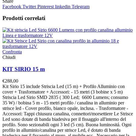
Share
Facebook
Twitter
Pinterest
linkedin
Telegram
Prodotti correlati
Confronta
Chiudi
KIT SIRIO 15 m
€
288,00
Kit Sirio 15 include Striscia Led (15 m) + Profilo Alluminio con
cover + Trasformatore + Accessori: - 15 metri (3 bobine x 5 m)
Striscia Led Sirio SMD 2835 ( 300 Led; 6600 Lumens; consumo
35 W) / bobina 5 m - 15 metri profilo / canalina in alluminio per
strisce led - Cover profilo, bianco opale, inclusa. - Trasformatore -
Accessori: Tappi chiusura canalina, connettori/morsettiere Le Strisce
Led sono dotate di banda biadesiva per il fissaggio all'interno del
profilo. Sono sezionabili ogni 3 led (5 cm). Buona luminositá. Ogni
profilo in alluminio/canalina per strisce Led, é dotato di banda
biadesiva per il fissaggio al muro, al mobile ecc. Necessario per la