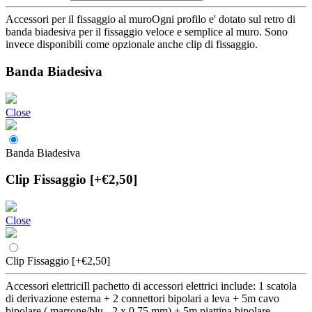
Accessori per il fissaggio al muro
Ogni profilo e' dotato sul retro di
banda biadesiva per il fissaggio veloce e semplice al muro. Sono
invece disponibili come opzionale anche clip di fissaggio.
Banda Biadesiva
Close
Banda Biadesiva
Clip Fissaggio
[+€2,50]
Close
Clip Fissaggio
[+€2,50]
Accessori elettrici
Il pachetto di accessori elettrici include: 1 scatola
di derivazione esterna + 2 connettori bipolari a leva + 5m cavo
bipolare ( marrone/blu - 2 x 0,75 mm) + 5m piattina bipolare