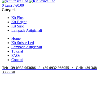
0
items
/
€
0,00
Categorie
Kit Plus
Kit Bright
Kit Sirio
Lampade Artigianali
Home
Kit Strisce Led
Lampade Artigianali
Tutorial
FAQs
Contatti
Tel: +39 0932 963686 / +39 0932 966955 / Cell: +39 348
3336570