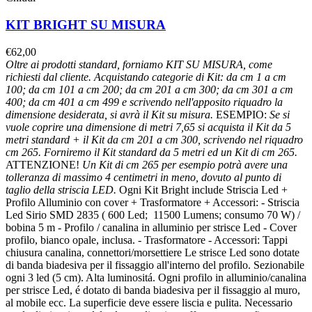
KIT BRIGHT SU MISURA
€
62,00
Oltre ai prodotti standard, forniamo KIT SU MISURA, come
richiesti dal cliente.
Acquistando categorie di Kit: da cm 1 a cm
100; da cm 101 a cm 200; da cm 201 a cm 300; da cm 301 a cm
400; da cm 401 a cm 499 e scrivendo nell'apposito riquadro la
dimensione desiderata, si avrà il Kit su misura.
ESEMPIO:
Se si
vuole coprire una dimensione di metri 7,65 si acquista il Kit da 5
metri standard + il Kit da cm 201 a cm 300, scrivendo nel riquadro
cm 265.
Forniremo il Kit standard da 5 metri ed un Kit di cm 265.
ATTENZIONE!
Un Kit di cm 265 per esempio potrà avere una
tolleranza di massimo 4 centimetri in meno, dovuto al punto di
taglio della striscia LED.
Ogni Kit Bright include Striscia Led +
Profilo Alluminio con cover + Trasformatore + Accessori: - Striscia
Led Sirio SMD 2835 ( 600 Led; 11500 Lumens; consumo 70 W) /
bobina 5 m - Profilo / canalina in alluminio per strisce Led - Cover
profilo, bianco opale, inclusa. - Trasformatore - Accessori: Tappi
chiusura canalina, connettori/morsettiere Le strisce Led sono dotate
di banda biadesiva per il fissaggio all'interno del profilo. Sezionabile
ogni 3 led (5 cm). Alta luminositá. Ogni profilo in alluminio/canalina
per strisce Led, é dotato di banda biadesiva per il fissaggio al muro,
al mobile ecc. La superficie deve essere liscia e pulita. Necessario