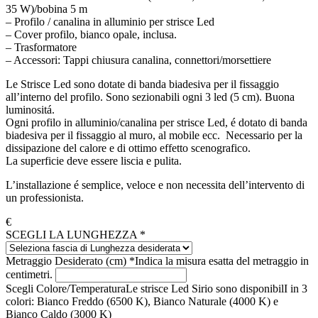
35 W)/bobina 5 m
– Profilo / canalina in alluminio per strisce Led
– Cover profilo, bianco opale, inclusa.
– Trasformatore
– Accessori: Tappi chiusura canalina, connettori/morsettiere
Le Strisce Led sono dotate di banda biadesiva per il fissaggio
all’interno del profilo. Sono sezionabili ogni 3 led (5 cm). Buona
luminositá.
Ogni profilo in alluminio/canalina per strisce Led, é dotato di banda
biadesiva per il fissaggio al muro, al mobile ecc. Necessario per la
dissipazione del calore e di ottimo effetto scenografico.
La superficie deve essere liscia e pulita.
L’installazione é semplice, veloce e non necessita dell’intervento di
un professionista.
€
SCEGLI LA LUNGHEZZA
*
Metraggio Desiderato (cm)
*
Indica la misura esatta del metraggio in
centimetri.
Scegli Colore/Temperatura
Le strisce Led Sirio sono disponibilI in 3
colori: Bianco Freddo (6500 K), Bianco Naturale (4000 K) e
Bianco Caldo (3000 K)