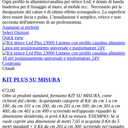
Ogni profilo in alluminio/canalina per strisce Led, é dotato di banda
biadesiva per il fissaggio al muro, al mobile ecc. Necessario per la
dissipazione del calore e di ottimo effetto scenografico. La superficie
deve essere liscia e pulita. L'installazione é semplice, veloce e non
necessita dell'intervento di un professionista.
Aggiungi ai preferiti
Select Opzioni
Quick view
Confronta
Chiudi
KIT PLUS SU MISURA
€
72,00
Oltre ai prodotti standard, forniamo KIT SU MISURA, come
richiesti dal cliente.
Acquistando categorie di Kit: da cm 1 a cm
100; da cm 101 a cm 200; da cm 201 a cm 300; da cm 301 a cm
400; da cm 401 a cm 499 e scrivendo nell'apposito riquadro la
dimensione desiderata, si avrà il Kit su misura.
ESEMPIO:
Se si
vuole coprire una dimensione di metri 7,65 si acquista il Kit da 5
metri standard + il Kit da cm 201 a cm 300, scrivendo nel riquadro