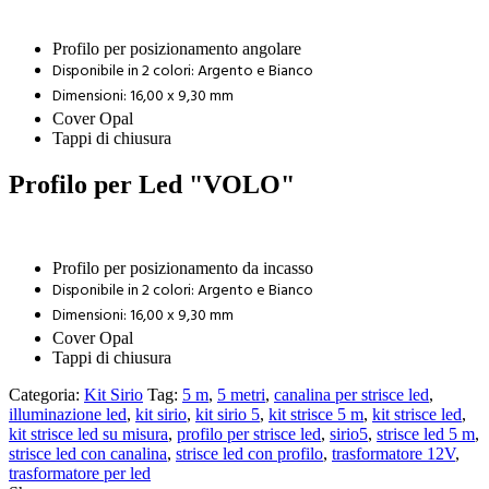
Profilo per posizionamento angolare
Disponibile in 2 colori: Argento e Bianco
Dimensioni: 16,00 x 9,30 mm
Cover Opal
Tappi di chiusura
Profilo per Led "VOLO"
Profilo per posizionamento da incasso
Disponibile in 2 colori: Argento e Bianco
Dimensioni: 16,00 x 9,30 mm
Cover Opal
Tappi di chiusura
Categoria:
Kit Sirio
Tag:
5 m
,
5 metri
,
canalina per strisce led
,
illuminazione led
,
kit sirio
,
kit sirio 5
,
kit strisce 5 m
,
kit strisce led
,
kit strisce led su misura
,
profilo per strisce led
,
sirio5
,
strisce led 5 m
,
strisce led con canalina
,
strisce led con profilo
,
trasformatore 12V
,
trasformatore per led