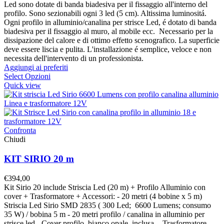
Led sono dotate di banda biadesiva per il fissaggio all'interno del
profilo. Sono sezionabili ogni 3 led (5 cm). Altissima luminositá.
Ogni profilo in alluminio/canalina per strisce Led, é dotato di banda
biadesiva per il fissaggio al muro, al mobile ecc. Necessario per la
dissipazione del calore e di ottimo effetto scenografico. La superficie
deve essere liscia e pulita. L'installazione é semplice, veloce e non
necessita dell'intervento di un professionista.
Aggiungi ai preferiti
Select Opzioni
Quick view
Confronta
Chiudi
KIT SIRIO 20 m
€
394,00
Kit Sirio 20 include Striscia Led (20 m) + Profilo Alluminio con
cover + Trasformatore + Accessori: - 20 metri (4 bobine x 5 m)
Striscia Led Sirio SMD 2835 ( 300 Led; 6600 Lumens; consumo
35 W) / bobina 5 m - 20 metri profilo / canalina in alluminio per
strisce led - Cover profilo, bianco opale, inclusa. - Trasformatore -