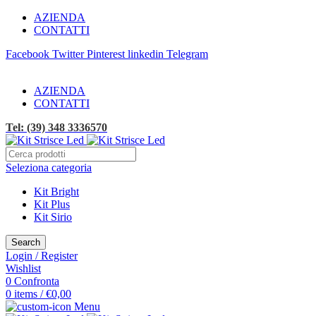
AZIENDA
CONTATTI
Facebook
Twitter
Pinterest
linkedin
Telegram
SPEDIZIONE GRATUITA!
AZIENDA
CONTATTI
Tel: (39) 348 3336570
Seleziona categoria
Kit Bright
Kit Plus
Kit Sirio
Search
Login / Register
Wishlist
0
Confronta
0
items
/
€
0,00
Menu