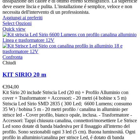
dissipazione del calore e di ottimo effetto scenografico. La superficie
deve essere liscia e pulita. L'installazione é semplice, veloce e non
necessita dell'intervento di un professionista.
Aggiungi ai preferiti
Select Opzioni
Quick view
Confronta
Chiudi
KIT SIRIO 20 m
€
394,00
Kit Sirio 20 include Striscia Led (20 m) + Profilo Alluminio con
cover + Trasformatore + Accessori: - 20 metri (4 bobine x 5 m)
Striscia Led Sirio SMD 2835 ( 300 Led; 6600 Lumens; consumo
35 W) / bobina 5 m - 20 metri profilo / canalina in alluminio per
strisce led - Cover profilo, bianco opale, inclusa. - Trasformatore -
Accessori: Tappi chiusura canalina, connettori/morsettiere Le Strisce
Led sono dotate di banda biadesiva per il fissaggio all'interno del
profilo. Sono sezionabili ogni 3 led (5 cm). Buona luminositá. Ogni
profilo in alluminio/canalina per strisce Led, é dotato di banda