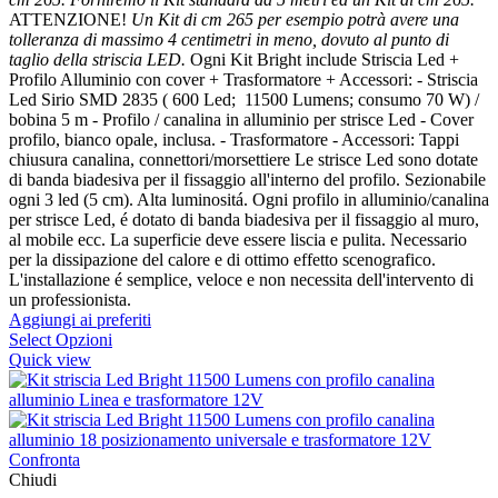
ATTENZIONE!
Un Kit di cm 265 per esempio potrà avere una
tolleranza di massimo 4 centimetri in meno, dovuto al punto di
taglio della striscia LED.
Ogni Kit Bright include Striscia Led +
Profilo Alluminio con cover + Trasformatore + Accessori: - Striscia
Led Sirio SMD 2835 ( 600 Led; 11500 Lumens; consumo 70 W) /
bobina 5 m - Profilo / canalina in alluminio per strisce Led - Cover
profilo, bianco opale, inclusa. - Trasformatore - Accessori: Tappi
chiusura canalina, connettori/morsettiere Le strisce Led sono dotate
di banda biadesiva per il fissaggio all'interno del profilo. Sezionabile
ogni 3 led (5 cm). Alta luminositá. Ogni profilo in alluminio/canalina
per strisce Led, é dotato di banda biadesiva per il fissaggio al muro,
al mobile ecc. La superficie deve essere liscia e pulita. Necessario
per la dissipazione del calore e di ottimo effetto scenografico.
L'installazione é semplice, veloce e non necessita dell'intervento di
un professionista.
Aggiungi ai preferiti
Select Opzioni
Quick view
Confronta
Chiudi