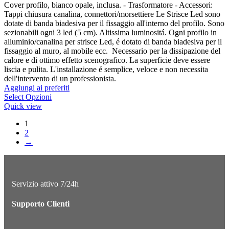
Cover profilo, bianco opale, inclusa. - Trasformatore - Accessori:
Tappi chiusura canalina, connettori/morsettiere Le Strisce Led sono
dotate di banda biadesiva per il fissaggio all'interno del profilo. Sono
sezionabili ogni 3 led (5 cm). Altissima luminositá. Ogni profilo in
alluminio/canalina per strisce Led, é dotato di banda biadesiva per il
fissaggio al muro, al mobile ecc. Necessario per la dissipazione del
calore e di ottimo effetto scenografico. La superficie deve essere
liscia e pulita. L'installazione é semplice, veloce e non necessita
dell'intervento di un professionista.
Aggiungi ai preferiti
Select Opzioni
Quick view
1
2
→
Servizio attivo 7/24h
Supporto Clienti