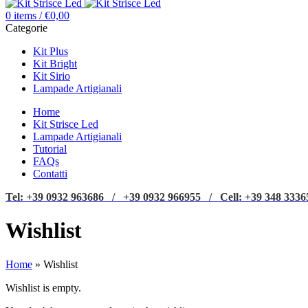
0
items
/
€
0,00
Categorie
Kit Plus
Kit Bright
Kit Sirio
Lampade Artigianali
Home
Kit Strisce Led
Lampade Artigianali
Tutorial
FAQs
Contatti
Tel: +39 0932 963686 / +39 0932 966955 / Cell: +39 348 3336
Wishlist
Home
»
Wishlist
Wishlist is empty.