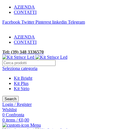
AZIENDA
CONTATTI
Facebook
Twitter
Pinterest
linkedin
Telegram
SPEDIZIONE GRATUITA!
AZIENDA
CONTATTI
Tel: (39) 348 3336570
Seleziona categoria
Kit Bright
Kit Plus
Kit Sirio
Search
Login / Register
Wishlist
0
Confronta
0
items
/
€
0,00
Menu