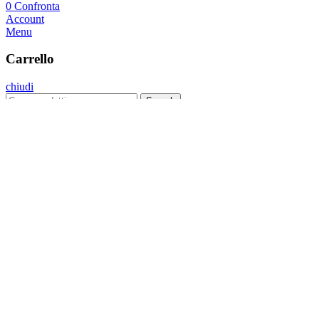
0
Confronta
Account
Menu
Carrello
chiudi
Search
Menu
Categorie
Kit Plus
Kit Bright
Kit Sirio
Lampade Artigianali
Home
Kit Strisce Led
Lampade Artigianali
Tutorial
FAQs
Contatti
Wishlist
Confronta