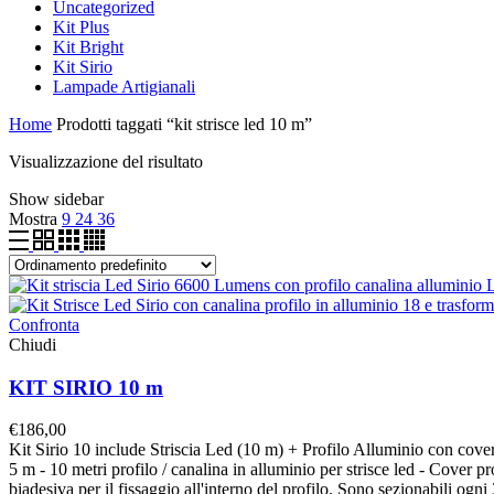
Uncategorized
Kit Plus
Kit Bright
Kit Sirio
Lampade Artigianali
Home
Prodotti taggati “kit strisce led 10 m”
Visualizzazione del risultato
Show sidebar
Mostra
9
24
36
Confronta
Chiudi
KIT SIRIO 10 m
€
186,00
Kit Sirio 10 include Striscia Led (10 m) + Profilo Alluminio con co
5 m - 10 metri profilo / canalina in alluminio per strisce led - Cover 
biadesiva per il fissaggio all'interno del profilo. Sono sezionabili ogn