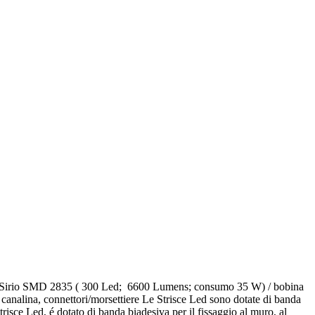
a Led Sirio SMD 2835 ( 300 Led; 6600 Lumens; consumo 35 W) / bobina
a canalina, connettori/morsettiere Le Strisce Led sono dotate di banda
trisce Led, é dotato di banda biadesiva per il fissaggio al muro, al