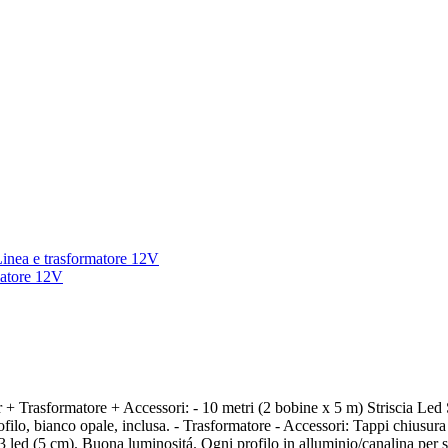
ver + Trasformatore + Accessori: - 10 metri (2 bobine x 5 m) Strisci
profilo, bianco opale, inclusa. - Trasformatore - Accessori: Tappi chiusur
i 3 led (5 cm). Buona luminositá. Ogni profilo in alluminio/canalina per s