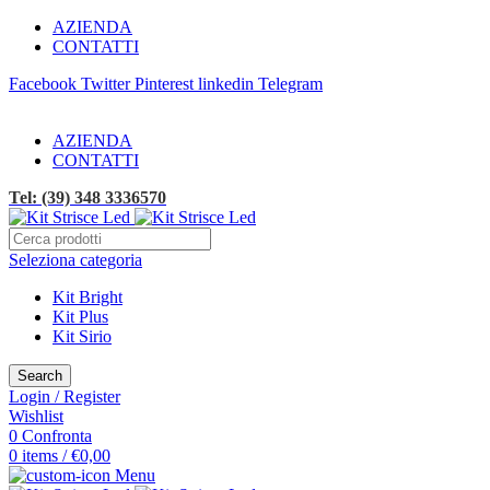
AZIENDA
CONTATTI
Facebook
Twitter
Pinterest
linkedin
Telegram
SPEDIZIONE GRATUITA!
AZIENDA
CONTATTI
Tel: (39) 348 3336570
Seleziona categoria
Kit Bright
Kit Plus
Kit Sirio
Search
Login / Register
Wishlist
0
Confronta
0
items
/
€
0,00
Menu