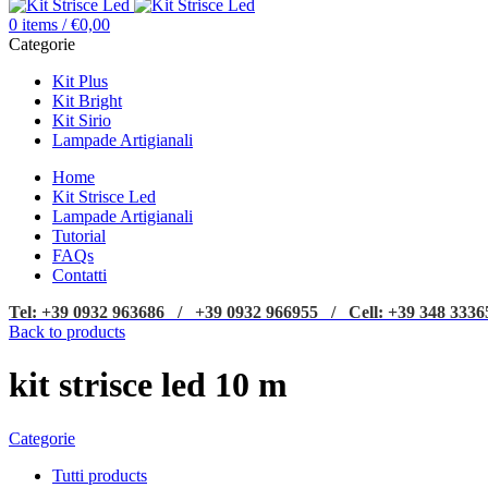
0
items
/
€
0,00
Categorie
Kit Plus
Kit Bright
Kit Sirio
Lampade Artigianali
Home
Kit Strisce Led
Lampade Artigianali
Tutorial
FAQs
Contatti
Tel: +39 0932 963686 / +39 0932 966955 / Cell: +39 348 3336
Back to products
kit strisce led 10 m
Categorie
Tutti
products