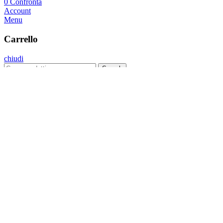
0
Confronta
Account
Menu
Carrello
chiudi
Search
Menu
Categorie
Kit Plus
Kit Bright
Kit Sirio
Lampade Artigianali
Home
Kit Strisce Led
Lampade Artigianali
Tutorial
FAQs
Contatti
Wishlist
Confronta