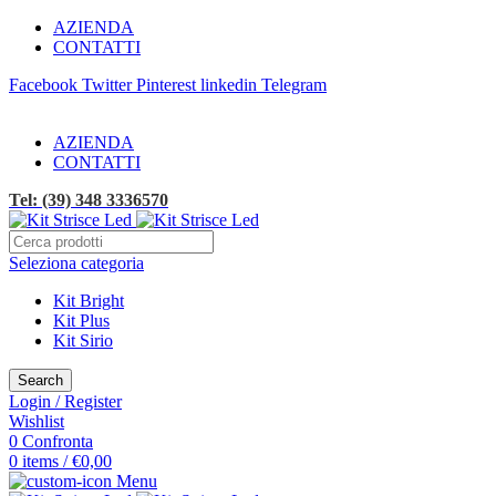
AZIENDA
CONTATTI
Facebook
Twitter
Pinterest
linkedin
Telegram
SPEDIZIONE GRATUITA!
AZIENDA
CONTATTI
Tel: (39) 348 3336570
Seleziona categoria
Kit Bright
Kit Plus
Kit Sirio
Search
Login / Register
Wishlist
0
Confronta
0
items
/
€
0,00
Menu