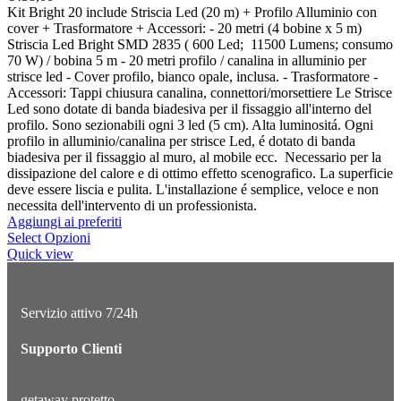
Kit Bright 20 include Striscia Led (20 m) + Profilo Alluminio con
cover + Trasformatore + Accessori: - 20 metri (4 bobine x 5 m)
Striscia Led Bright SMD 2835 ( 600 Led; 11500 Lumens; consumo
70 W) / bobina 5 m - 20 metri profilo / canalina in alluminio per
strisce led - Cover profilo, bianco opale, inclusa. - Trasformatore -
Accessori: Tappi chiusura canalina, connettori/morsettiere Le Strisce
Led sono dotate di banda biadesiva per il fissaggio all'interno del
profilo. Sono sezionabili ogni 3 led (5 cm). Alta luminositá. Ogni
profilo in alluminio/canalina per strisce Led, é dotato di banda
biadesiva per il fissaggio al muro, al mobile ecc. Necessario per la
dissipazione del calore e di ottimo effetto scenografico. La superficie
deve essere liscia e pulita. L'installazione é semplice, veloce e non
necessita dell'intervento di un professionista.
Aggiungi ai preferiti
Select Opzioni
Quick view
Servizio attivo 7/24h
Supporto Clienti
getaway protetto