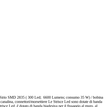
a Led Sirio SMD 2835 ( 300 Led; 6600 Lumens; consumo 35 W) / bobina
a canalina, connettori/morsettiere Le Strisce Led sono dotate di banda
trisce Led, é dotato di banda biadesiva per il fissaggio al muro, al