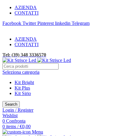
AZIENDA
CONTATTI
Facebook
Twitter
Pinterest
linkedin
Telegram
SPEDIZIONE GRATUITA!
AZIENDA
CONTATTI
Tel: (39) 348 3336570
Seleziona categoria
Kit Bright
Kit Plus
Kit Sirio
Search
Login / Register
Wishlist
0
Confronta
0
items
/
€
0,00
Menu