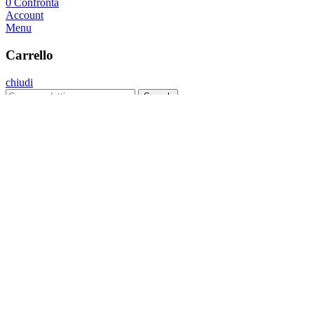
0
Confronta
Account
Menu
Carrello
chiudi
Search
Menu
Categorie
Kit Plus
Kit Bright
Kit Sirio
Lampade Artigianali
Home
Kit Strisce Led
Lampade Artigianali
Tutorial
FAQs
Contatti
Wishlist
Confronta