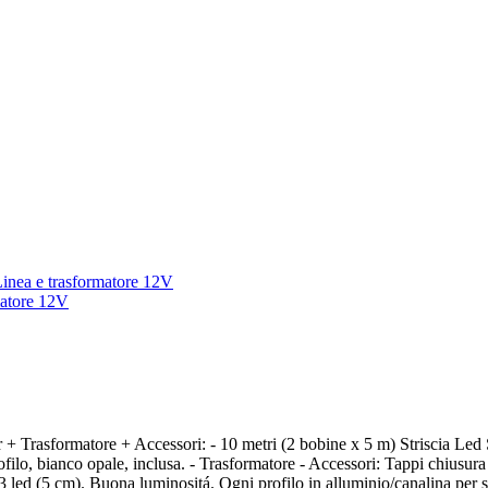
ver + Trasformatore + Accessori: - 10 metri (2 bobine x 5 m) Strisci
profilo, bianco opale, inclusa. - Trasformatore - Accessori: Tappi chiusur
i 3 led (5 cm). Buona luminositá. Ogni profilo in alluminio/canalina per s