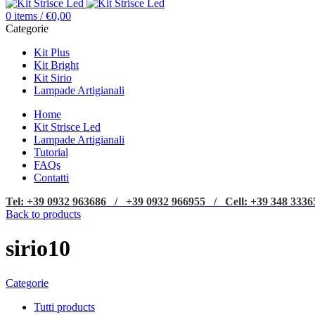
0
items
/
€
0,00
Categorie
Kit Plus
Kit Bright
Kit Sirio
Lampade Artigianali
Home
Kit Strisce Led
Lampade Artigianali
Tutorial
FAQs
Contatti
Tel: +39 0932 963686 / +39 0932 966955 / Cell: +39 348 3336
Back to products
sirio10
Categorie
Tutti
products