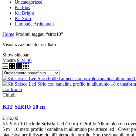
Uncategorized
Kit Plus
Kit Bright
Kit Sirio
Lampade Artigianali
Home
Prodotti taggati “sirio10”
Visualizzazione del risultato
Show sidebar
Mostra
9
24
36
Confronta
Chiudi
KIT SIRIO 10 m
€
186,00
Kit Sirio 10 include Striscia Led (10 m) + Profilo Alluminio con co
5 m - 10 metri profilo / canalina in alluminio per strisce led - Cover 
biadesiva per il fissaggio all'interno del profilo. Sono sezionabili ogn