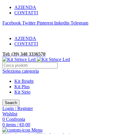
AZIENDA
CONTATTI
Facebook
Twitter
Pinterest
linkedin
Telegram
SPEDIZIONE GRATUITA!
AZIENDA
CONTATTI
Tel: (39) 348 3336570
Seleziona categoria
Kit Bright
Kit Plus
Kit Sirio
Search
Login / Register
Wishlist
0
Confronta
0
items
/
€
0,00
Menu