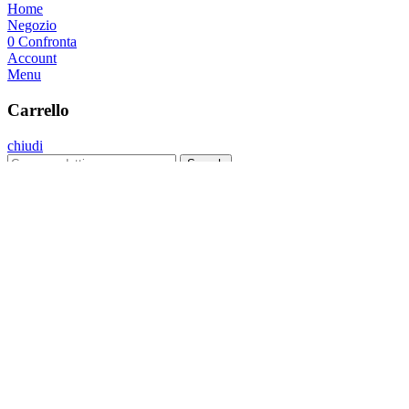
Home
Negozio
0
Confronta
Account
Menu
Carrello
chiudi
Search
Menu
Categorie
Kit Plus
Kit Bright
Kit Sirio
Lampade Artigianali
Home
Kit Strisce Led
Lampade Artigianali
Tutorial
FAQs
Contatti