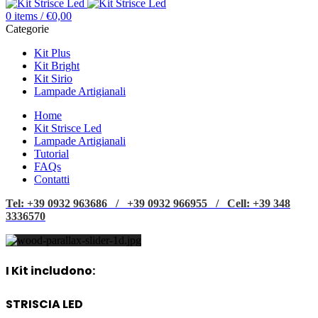
0
items
/
€
0,00
Categorie
Kit Plus
Kit Bright
Kit Sirio
Lampade Artigianali
Home
Kit Strisce Led
Lampade Artigianali
Tutorial
FAQs
Contatti
Tel: +39 0932 963686 / +39 0932 966955 / Cell: +39 348
3336570
I Kit includono:
STRISCIA LED