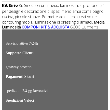
Kit Sirio
Kit Sirio, con una media luminosità, si propone più
per design e decorazione di spazi meno ampi come bagno,
cucina, piccole stanze. Permette ad essere creativo nel
contouring mobili, illuminazione di dressing o armadi.
Media
Luminosità
COMPONI KIT & ACQUISTA
6600 Lumens
Servizio attivo 7/24h
Supporto Clienti
getaway protetto
Pagamenti Sicuri
spedizioni 3/4 gg lavorativi
Spedizioni Veloci